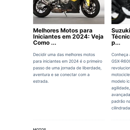
Melhores Motos para
Suzuk
Iniciantes em 2024: Veja
Técnic
Como ...
p...
Decidir uma das melhores motos
Conheça 
para iniciantes em 2024 é o primeiro
GSX-R600 
passo de uma jornada de liberdade,
revolucio
aventura e se conectar com a
motocicle
estrada.
modelo ic
agilidade
avançada
padrão na
cilindrad
MOTOS