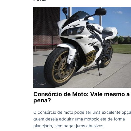
Consórcio de Moto: Vale mesmo a
pena?
O consórcio de moto pode ser uma excelente opç
quem deseja adquirir uma motocicleta de forma
planejada, sem pagar juros abusivos.