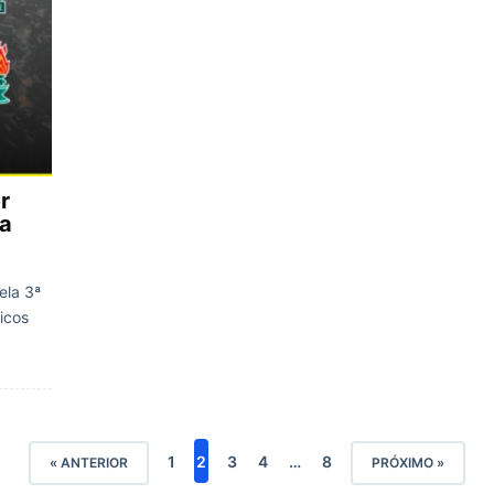
r
da
ela 3ª
icos
1
2
3
4
…
8
« ANTERIOR
PRÓXIMO »