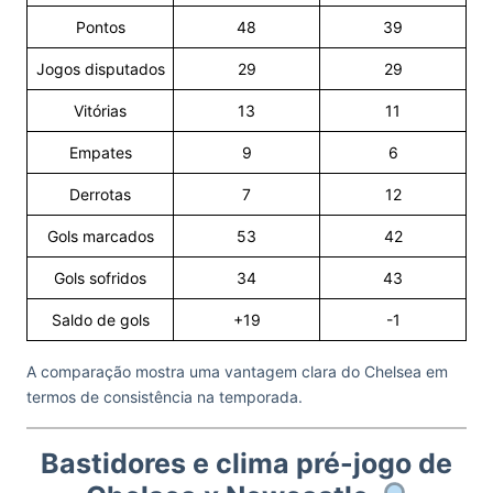
Pontos
48
39
Jogos disputados
29
29
Vitórias
13
11
Empates
9
6
Derrotas
7
12
Gols marcados
53
42
Gols sofridos
34
43
Saldo de gols
+19
-1
A comparação mostra uma vantagem clara do Chelsea em
termos de consistência na temporada.
Bastidores e clima pré-jogo de