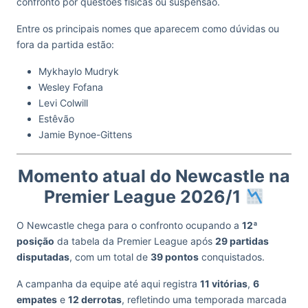
confronto por questões físicas ou suspensão.
Entre os principais nomes que aparecem como dúvidas ou
fora da partida estão:
Mykhaylo Mudryk
Wesley Fofana
Levi Colwill
Estêvão
Jamie Bynoe-Gittens
Momento atual do Newcastle na
Premier League 2026/1
O Newcastle chega para o confronto ocupando a
12ª
posição
da tabela da Premier League após
29 partidas
disputadas
, com um total de
39 pontos
conquistados.
A campanha da equipe até aqui registra
11 vitórias
,
6
empates
e
12 derrotas
, refletindo uma temporada marcada