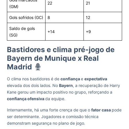
22
21
(GM)
Gols sofridos (GC)
8
12
Saldo de gols
+14
+9
(SG)
Bastidores e clima pré-jogo de
Bayern de Munique x Real
Madrid
O clima nos bastidores é de
confiança
e
expectativa
elevada dos dois lados. No
Bayern
, a recuperação de Harry
Kane gerou um impacto positivo no grupo, reforçando a
confiança ofensiva
da equipe.
Internamente, há uma forte crença de que o
fator casa
pode
ser determinante. Jogadores e comissão técnica
demonstram segurança no plano de jogo.