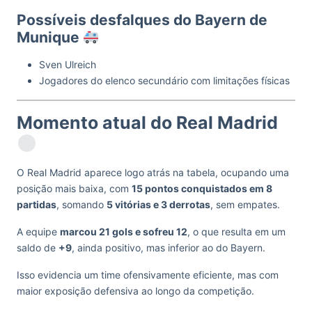
Possíveis desfalques do Bayern de
Munique
Sven Ulreich
Jogadores do elenco secundário com limitações físicas
Momento atual do Real Madrid
O Real Madrid aparece logo atrás na tabela, ocupando uma
posição mais baixa, com
15 pontos conquistados em 8
partidas
, somando
5 vitórias e 3 derrotas
, sem empates.
A equipe
marcou 21 gols e sofreu 12
, o que resulta em um
saldo de
+9
, ainda positivo, mas inferior ao do Bayern.
Isso evidencia um time ofensivamente eficiente, mas com
maior exposição defensiva ao longo da competição.