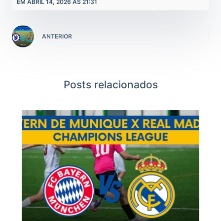
EM ABRIL 14, 2026 ÀS 21:31
ANTERIOR
Posts relacionados