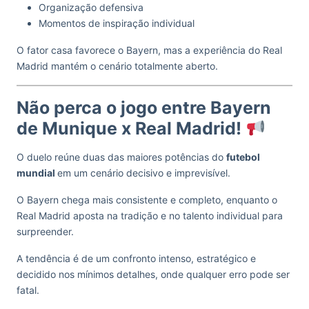
Organização defensiva
Momentos de inspiração individual
O fator casa favorece o Bayern, mas a experiência do Real
Madrid mantém o cenário totalmente aberto.
Não perca o jogo entre Bayern
de Munique x Real Madrid!
O duelo reúne duas das maiores potências do
futebol
mundial
em um cenário decisivo e imprevisível.
O Bayern chega mais consistente e completo, enquanto o
Real Madrid aposta na tradição e no talento individual para
surpreender.
A tendência é de um confronto intenso, estratégico e
decidido nos mínimos detalhes, onde qualquer erro pode ser
fatal.