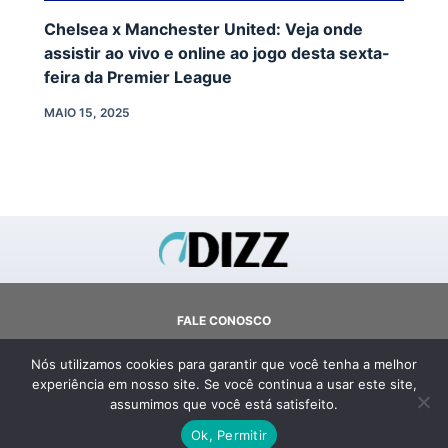
Chelsea x Manchester United: Veja onde
assistir ao vivo e online ao jogo desta sexta-
feira da Premier League
MAIO 15, 2025
FALE CONOSCO
SOBRE
Nós utilizamos cookies para garantir que você tenha a melhor
TERMOS E CONDIÇÕES
experiência em nosso site. Se você continua a usar este site,
POLÍTICA DE PRIVACIDADE
assumimos que você está satisfeito.
COPYRIGHT © 2026 - DIZZ
Ok, Permitir