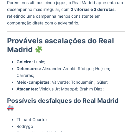
Porém, nos últimos cinco jogos, o Real Madrid apresenta um
desempenho mais irregular, com
2 vitórias e 3 derrotas
,
refletindo uma campanha menos consistente em
comparação direta com o adversário.
Prováveis escalações do Real
Madrid
Goleiro:
Lunin;
Defensores:
Alexander-Arnold; Rüdiger; Huijsen;
Carreras;
Meio-campistas:
Valverde; Tchouaméni; Güler;
Atacantes:
Vinicius Jr; Mbappé; Brahim Díaz;
Possíveis desfalques do Real Madrid
Thibaut Courtois
Rodrygo