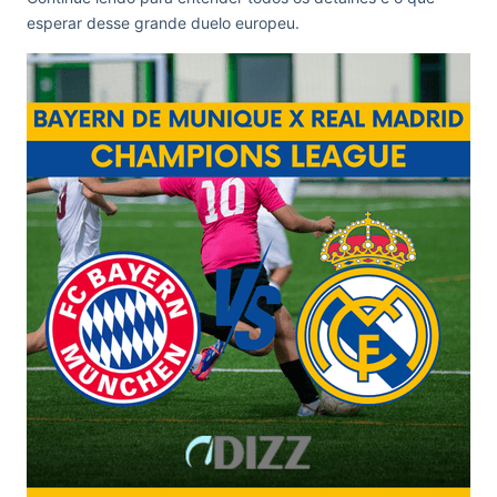
esperar desse grande duelo europeu.