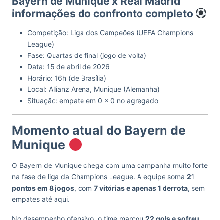
Bayern de Munique x Real Madrid
informações do confronto completo
Competição: Liga dos Campeões (UEFA Champions
League)
Fase: Quartas de final (jogo de volta)
Data: 15 de abril de 2026
Horário: 16h (de Brasília)
Local: Allianz Arena, Munique (Alemanha)
Situação: empate em 0 x 0 no agregado
Momento atual do Bayern de
Munique
O Bayern de Munique chega com uma campanha muito forte
na fase de liga da Champions League. A equipe soma
21
pontos em 8 jogos
, com
7 vitórias e apenas 1 derrota
, sem
empates até aqui.
No desempenho ofensivo, o time marcou
22 gols e sofreu