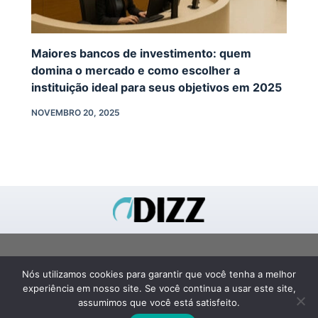
Maiores bancos de investimento: quem
domina o mercado e como escolher a
instituição ideal para seus objetivos em 2025
NOVEMBRO 20, 2025
FALE CONOSCO
Nós utilizamos cookies para garantir que você tenha a melhor
SOBRE
experiência em nosso site. Se você continua a usar este site,
TERMOS E CONDIÇÕES
assumimos que você está satisfeito.
POLÍTICA DE PRIVACIDADE