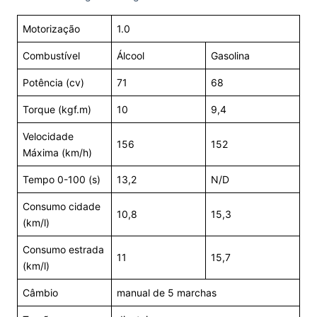
Motorização
1.0
Combustível
Álcool
Gasolina
Potência (cv)
71
68
Torque (kgf.m)
10
9,4
Velocidade
156
152
Máxima (km/h)
Tempo 0-100 (s)
13,2
N/D
Consumo cidade
10,8
15,3
(km/l)
Consumo estrada
11
15,7
(km/l)
Câmbio
manual de 5 marchas