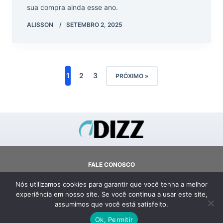
sua compra ainda esse ano.
ALISSON
SETEMBRO 2, 2025
1
2
3
PRÓXIMO »
FALE CONOSCO
SOBRE
Nós utilizamos cookies para garantir que você tenha a melhor
TERMOS E CONDIÇÕES
experiência em nosso site. Se você continua a usar este site,
POLÍTICA DE PRIVACIDADE
assumimos que você está satisfeito.
COPYRIGHT © 2026 - DIZZ
Ok, Permitir